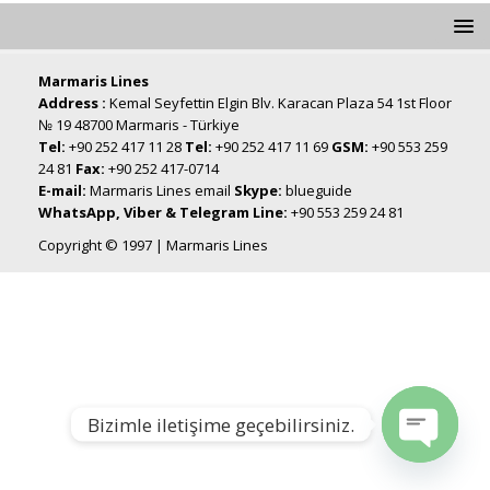
Marmaris Lines
Address :
Kemal Seyfettin Elgin Blv. Karacan Plaza 54 1st Floor
№ 19 48700 Marmaris - Türkiye
Tel:
+90 252 417 11 28
Tel:
+90 252 417 11 69
GSM:
+90 553 259
24 81
Fax:
+90 252 417-0714
E-mail:
Marmaris Lines email
Skype:
blueguide
WhatsApp, Viber & Telegram Line:
+90 553 259 24 81
Copyright © 1997 | Marmaris Lines
Bizimle iletişime geçebilirsiniz.
Open chat