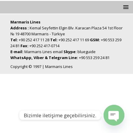
Marmaris Lines
Address :
Kemal Seyfettin Elgin Blv. Karacan Plaza 54 1st Floor
№ 19 48700 Marmaris - Türkiye
Tel:
+90 252 417 11 28
Tel:
+90 252 417 11 69
GSM:
+90 553 259
24 81
Fax:
+90 252 417-0714
E-mail:
Marmaris Lines email
Skype:
blueguide
WhatsApp, Viber & Telegram Line:
+90 553 259 24 81
Copyright © 1997 | Marmaris Lines
Bizimle iletişime geçebilirsiniz.
Open chat