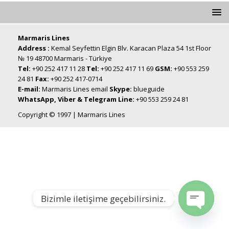
Marmaris Lines
Address :
Kemal Seyfettin Elgin Blv. Karacan Plaza 54 1st Floor
№ 19 48700 Marmaris - Türkiye
Tel:
+90 252 417 11 28
Tel:
+90 252 417 11 69
GSM:
+90 553 259
24 81
Fax:
+90 252 417-0714
E-mail:
Marmaris Lines email
Skype:
blueguide
WhatsApp, Viber & Telegram Line:
+90 553 259 24 81
Copyright © 1997 | Marmaris Lines
Bizimle iletişime geçebilirsiniz.
Open chat