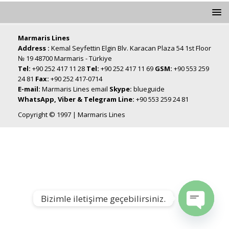
Marmaris Lines
Address :
Kemal Seyfettin Elgin Blv. Karacan Plaza 54 1st Floor
№ 19 48700 Marmaris - Türkiye
Tel:
+90 252 417 11 28
Tel:
+90 252 417 11 69
GSM:
+90 553 259
24 81
Fax:
+90 252 417-0714
E-mail:
Marmaris Lines email
Skype:
blueguide
WhatsApp, Viber & Telegram Line:
+90 553 259 24 81
Copyright © 1997 | Marmaris Lines
Bizimle iletişime geçebilirsiniz.
Open chat