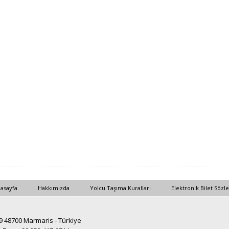
asayfa
Hakkımızda
Yolcu Taşıma Kuralları
Elektronik Bilet Sözl
19 48700 Marmaris - Türkiye