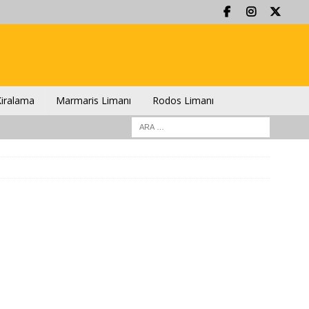
iralama
Marmaris Limanı
Rodos Limanı