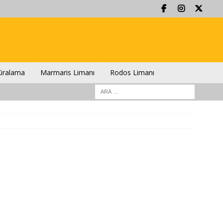
iralama
Marmaris Limanı
Rodos Limanı