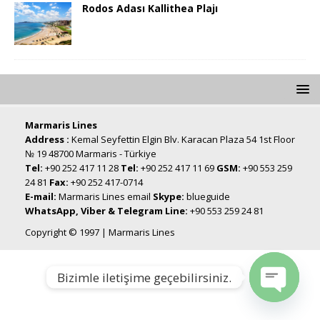
Rodos Adası Kallithea Plajı
Marmaris Lines
Address :
Kemal Seyfettin Elgin Blv. Karacan Plaza 54 1st Floor
№ 19 48700 Marmaris - Türkiye
Tel:
+90 252 417 11 28
Tel:
+90 252 417 11 69
GSM:
+90 553 259
24 81
Fax:
+90 252 417-0714
E-mail:
Marmaris Lines email
Skype:
blueguide
WhatsApp, Viber & Telegram Line:
+90 553 259 24 81
Copyright © 1997 | Marmaris Lines
Bizimle iletişime geçebilirsiniz.
Open chat