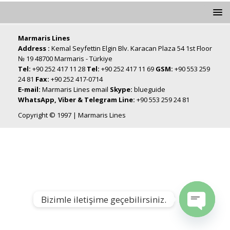
Marmaris Lines
Address :
Kemal Seyfettin Elgin Blv. Karacan Plaza 54 1st Floor
№ 19 48700 Marmaris - Türkiye
Tel:
+90 252 417 11 28
Tel:
+90 252 417 11 69
GSM:
+90 553 259
24 81
Fax:
+90 252 417-0714
E-mail:
Marmaris Lines email
Skype:
blueguide
WhatsApp, Viber & Telegram Line:
+90 553 259 24 81
Copyright © 1997 | Marmaris Lines
Bizimle iletişime geçebilirsiniz.
Open chat