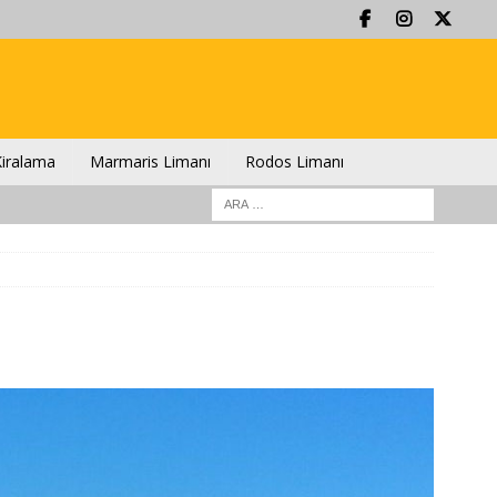
iralama
Marmaris Limanı
Rodos Limanı