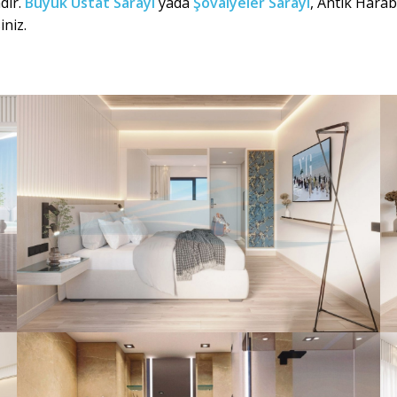
dır.
Büyük Üstat Sarayı
yada
Şövalyeler Sarayı
, Antik Harab
iniz.